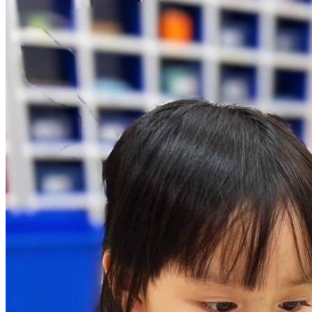
校園生活
作息表
餐點表
校園訊息
最新消息
校園花絮
校園相簿
活動影片
招生訊息
最新課程
聯絡我們
校園資料
家長專區
入學須知
收退費標準
好站連結
培幼文教機構FB
華德YOUTUBE
細項教保公告
文章分享
嬰幼兒前膽教育資訊