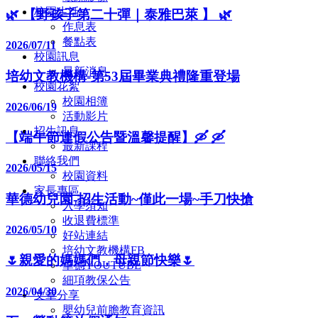
校園生活
🌿 【野孩子第二十彈｜泰雅巴萊 】 🌿
作息表
餐點表
2026/07/11
校園訊息
最新消息
培幼文教機構-第53屆畢業典禮隆重登場
校園花絮
校園相簿
2026/06/19
活動影片
招生訊息
【端午節連假公告暨溫馨提醒】🛶 🛶
最新課程
聯絡我們
2026/05/15
校園資料
家長專區
華德幼兒園-招生活動~僅此一場~手刀快搶
入學須知
收退費標準
2026/05/10
好站連結
培幼文教機構FB
🌷親愛的媽媽們，母親節快樂🌷
華德YOUTUBE
細項教保公告
2026/04/30
文章分享
嬰幼兒前膽教育資訊