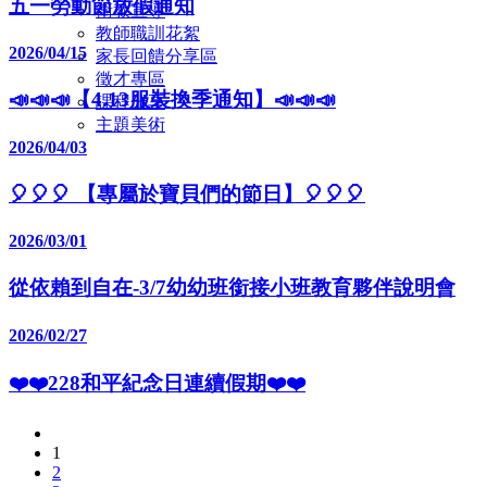
五一勞動節放假通知
衛教宣導
教師職訓花絮
2026/04/15
家長回饋分享區
徵才專區
📣📣📣【4.13服裝換季通知】📣📣📣
課程分享
主題美術
2026/04/03
🎈🎈🎈 【專屬於寶貝們的節日】🎈🎈🎈
2026/03/01
從依賴到自在-3/7幼幼班銜接小班教育夥伴說明會
2026/02/27
❤️❤️228和平紀念日連續假期❤️❤️
1
2