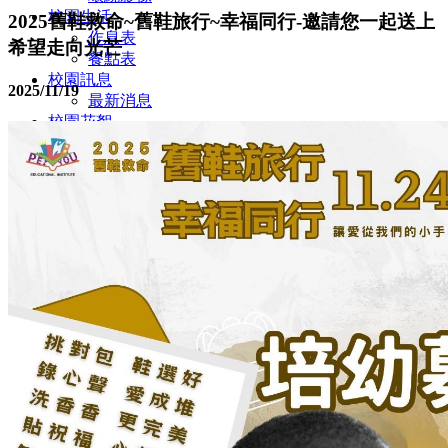
校園生活
2025舊鞋救命~舊鞋旅行~幸福同行-邀請您一起送上
作息表
希望走向光芒
餐點表
校園訊息
2025/11/19
最新消息
校園花絮
校園相簿
活動影片
招生訊息
最新課程
聯絡我們
校園資料
家長專區
入學須知
收退費標準
好站連結
培幼文教機構FB
華德YOUTUBE
細項教保公告
文章分享
嬰幼兒前膽教育資訊