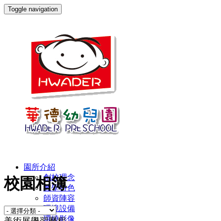
Toggle navigation
園所介紹
創校理念
校園相簿
教學特色
師資陣容
環境設備
環繞影像
美術展學習歷程