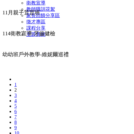
衛教宣導
教師職訓花絮
11月親子荳荳班
家長回饋分享區
徵才專區
課程分享
114衛教宣導-牙齒健檢
主題美術
幼幼班戶外教學-維妮爾巡禮
1
2
3
4
5
6
7
8
9
10