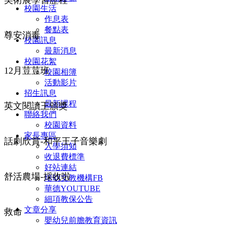
校園生活
作息表
餐點表
尊安消毒
校園訊息
最新消息
校園花絮
12月荳荳班
校園相簿
活動影片
招生訊息
最新課程
英文閱讀王頒獎
聯絡我們
校園資料
家長專區
話劇欣賞-和平王子音樂劇
入學須知
收退費標準
好站連結
舒活農場-採收啦
培幼文教機構FB
華德YOUTUBE
細項教保公告
文章分享
救命
嬰幼兒前膽教育資訊