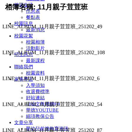
校園生活
相簿名稱: 11月親子荳荳班
作息表
餐點表
校園訊息
LINE_ALBUM_11月親子荳荳班_251202_49
最新消息
校園花絮
校園相簿
活動影片
LINE_ALBUM_11月親子荳荳班_251202_108
招生訊息
最新課程
聯絡我們
校園資料
LINE_ALBUM_11月親子荳荳班_251202_6
家長專區
入學須知
收退費標準
好站連結
LINE_ALBUM_11月親子荳荳班_251202_54
培幼文教機構FB
華德YOUTUBE
細項教保公告
文章分享
嬰幼兒前膽教育資訊
LINE_ALBUM_11月親子荳荳班_251202_87